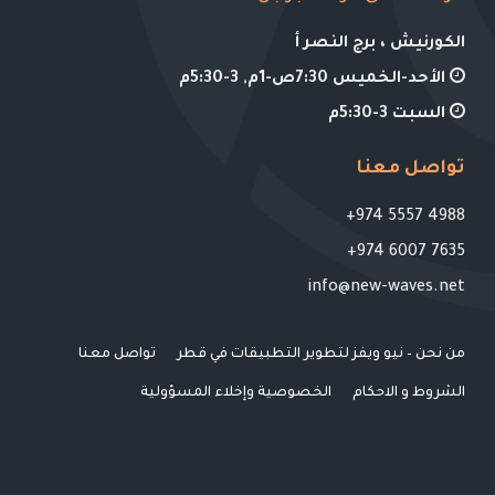
الكورنيش ، برج النصر أ
الأحد-الخميس 7:30ص-1م, 3-5:30م
السبت 3-5:30م
تواصل معنا
4988 5557 974+
7635 6007 974+
info@new-waves.net
من نحن – نيو ويفز لتطوير التطبيقات في قطر
تواصل معنا
الشروط و الاحكام
الخصوصية وإخلاء المسؤولية