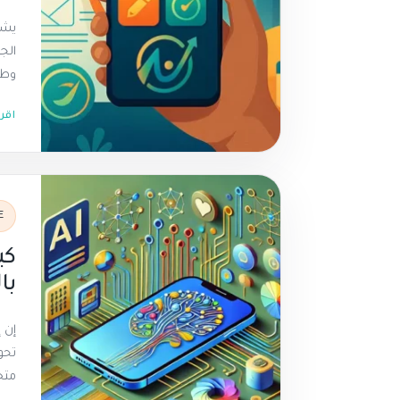
يشه
الج
وطري
اقر
E
كي
با
إن 
تحو
متخ