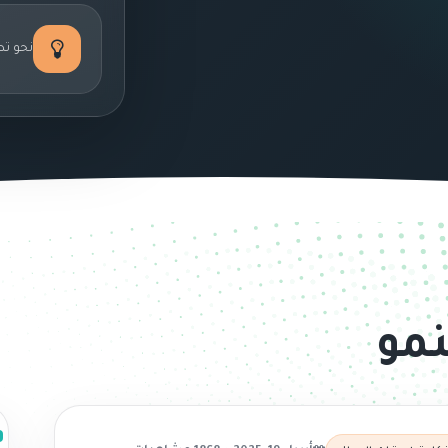
نحو تط
نمو