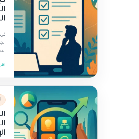
كي
ال
ال
في 
الج
التج
اقر
أ
ال
ال
ال