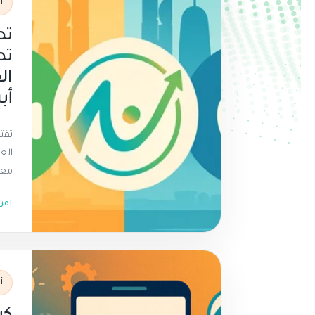
أ
تط
ال
أبري
تفت
معد
اقر
أ