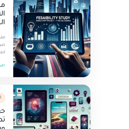
مع
ال
ال
مقد
ضرو
الغ
اقر
أ
حق
تط