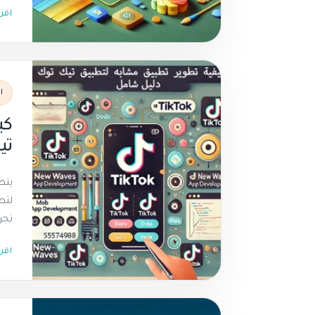
اقر
ا
كي
تيك ت
يتط
لتط
تجر
اقر