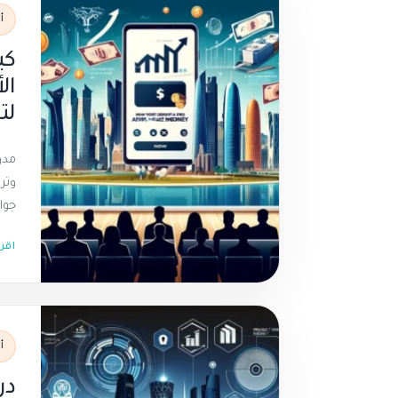
أ
كي
ال
لت
مدو
وتر
جوا
اقر
أ
در