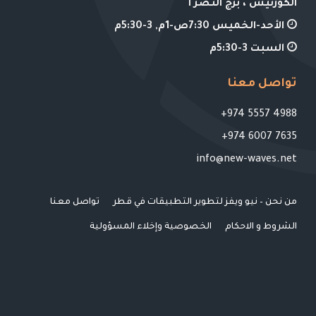
الكورنيش ، برج النصر أ
الأحد-الخميس 7:30ص-1م, 3-5:30م
السبت 3-5:30م
تواصل معنا
4988 5557 974+
7635 6007 974+
info@new-waves.net
من نحن – نيو ويفز لتطوير التطبيقات في قطر
تواصل معنا
الشروط و الاحكام
الخصوصية وإخلاء المسؤولية