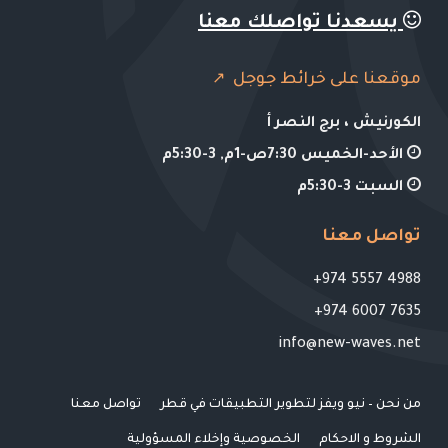
يسعدنا تواصلك معنا
موقعنا على خرائط جوجل
الكورنيش ، برج النصر أ
الأحد-الخميس 7:30ص-1م, 3-5:30م
السبت 3-5:30م
تواصل معنا
4988 5557 974+
7635 6007 974+
info@new-waves.net
من نحن – نيو ويفز لتطوير التطبيقات في قطر
تواصل معنا
الشروط و الاحكام
الخصوصية وإخلاء المسؤولية