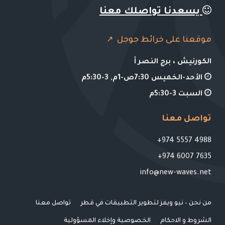
يسعدنا تواصلك معنا
موقعنا على خرائط جوجل
الكورنيش ، برج النصر أ
الأحد-الخميس 7:30ص-1م, 3-5:30م
السبت 3-5:30م
تواصل معنا
4988 5557 974+
7635 6007 974+
info@new-waves.net
من نحن – نيو ويفز لتطوير التطبيقات في قطر
تواصل معنا
الشروط و الاحكام
الخصوصية وإخلاء المسؤولية