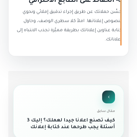
6- الحفاظ على الطابع الاحترافي
حسِّن حملاتك عن طريق إجراء تدقيق إملائي ونحوي
لنصوص إعلاناتها. املأ كلا سطري الوصف، وحاول
كتابة عناوين إعلاناتك بطريقة مميّزة تجذب الانتباه إلى
إعلاناتك.
مقال سابق
كيف تصنع اعلانا جيدا لعملك؟ إليك 3
أسئلة يجب طرحها عند كتابة إعلانك