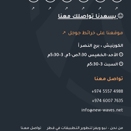
يسعدنا تواصلك معنا
موقعنا على خرائط جوجل
الكورنيش ، برج النصر أ
الأحد-الخميس 7:30ص-1م, 3-5:30م
السبت 3-5:30م
تواصل معنا
4988 5557 974+
7635 6007 974+
info@new-waves.net
من نحن – نيو ويفز لتطوير التطبيقات في قطر
تواصل معنا