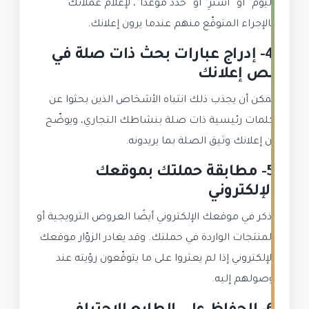
اليوم” أو “اشترِ” أو “حدّد موعدًا”، لإعلام عملائك
بالإجراء المتوقّع منهم عندما يرون إعلانك.
4- إدراج عبارات بحث ذات صلة في
نص إعلانك
يمكن أن يجذب ذلك انتباه الأشخاص الذين بحثوا عن
كلمات رئيسية ذات صلة بنشاطك التجاري، ويوضّح
أن إعلانك وثيق الصلة بما يريدونه.
5- مطابقة حملتك بموقعك
الإلكتروني
اذكر في موقعك الإلكتروني أيضًا العروض الترويجية أو
المنتجات الواردة في حملتك. وقد يغادر الزوّار موقعك
الإلكتروني إذا لم يعثروا على ما يتوقّعون رؤيته عند
وصولهم إليه.