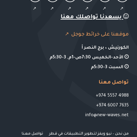
يسعدنا تواصلك معنا
موقعنا على خرائط جوجل
الكورنيش ، برج النصر أ
الأحد-الخميس 7:30ص-1م, 3-5:30م
السبت 3-5:30م
تواصل معنا
4988 5557 974+
7635 6007 974+
info@new-waves.net
من نحن – نيو ويفز لتطوير التطبيقات في قطر
تواصل معنا