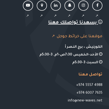
يسعدنا تواصلك معنا
موقعنا على خرائط جوجل
الكورنيش ، برج النصر أ
الأحد-الخميس 7:30ص-1م, 3-5:30م
السبت 3-5:30م
تواصل معنا
4988 5557 974+
7635 6007 974+
info@new-waves.net