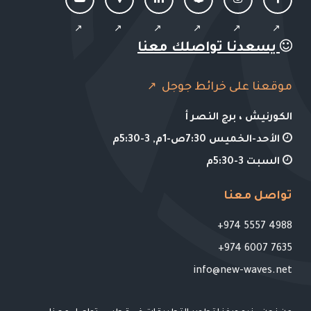
يسعدنا تواصلك معنا
موقعنا على خرائط جوجل
الكورنيش ، برج النصر أ
الأحد-الخميس 7:30ص-1م, 3-5:30م
السبت 3-5:30م
تواصل معنا
4988 5557 974+
7635 6007 974+
info@new-waves.net