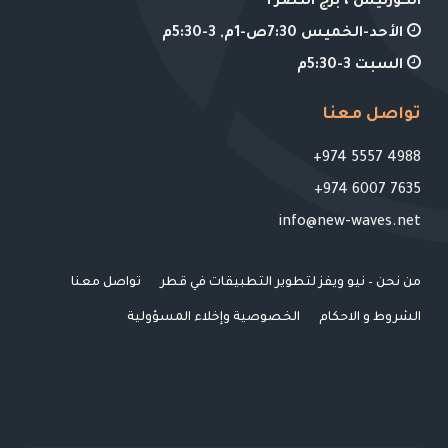
الكورنيش ، برج النصر أ
الأحد-الخميس 7:30ص-1م, 3-5:30م
السبت 3-5:30م
تواصل معنا
4988 5557 974+
7635 6007 974+
info@new-waves.net
من نحن – نيو ويفز لتطوير التطبيقات في قطر
تواصل معنا
الشروط و الاحكام
الخصوصية وإخلاء المسؤولية